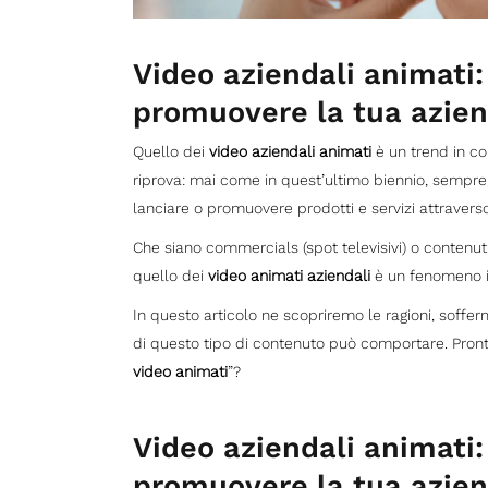
Video aziendali animati:
promuovere la tua azie
Quello dei
video aziendali animati
è un trend in c
riprova: mai come in quest’ultimo biennio, sempre
lanciare o promuovere prodotti e servizi attraverso
Che siano commercials (spot televisivi) o contenut
quello dei
video animati aziendali
è un fenomeno i
In questo articolo ne scopriremo le ragioni, soffe
di questo tipo di contenuto può comportare. Pront
video animati
”?
Video aziendali animati:
promuovere la tua aziend