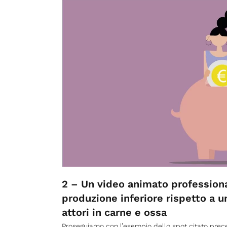
2 – Un video animato profession
produzione inferiore rispetto a u
attori in carne e ossa
Proseguiamo con l’esempio dello spot citato pre