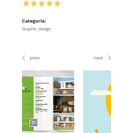
Categoria:
Graphic design
prev
next
esign –
B
g
Advertising e branding – RAM
Elettronica